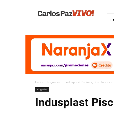
Carlos
Paz
Vivo
L
Inicio
Negocios
Indusplast Piscinas, dos plantas 
Negocios
Indusplast Pisc