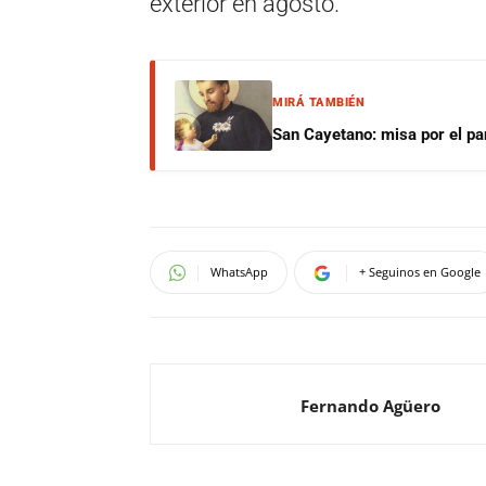
exterior en agosto.
MIRÁ TAMBIÉN
San Cayetano: misa por el pan
WhatsApp
+ Seguinos en Google
Fernando Agüero