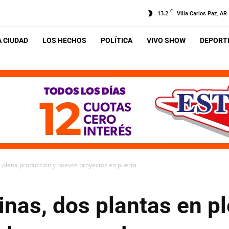
C
13.2
Villa Carlos Paz, AR
A CIUDAD
LOS HECHOS
POLÍTICA
VIVO SHOW
DEPORTE
en plena producción y nuevos proyectos en puerta
inas, dos plantas en p