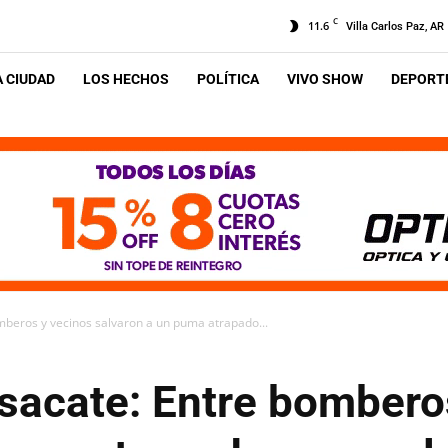
C
11.6
Villa Carlos Paz, AR
A CIUDAD
LOS HECHOS
POLÍTICA
VIVO SHOW
DEPORTE
mberos y vecinos salvaron a un puma atrapado...
lsacate: Entre bombero