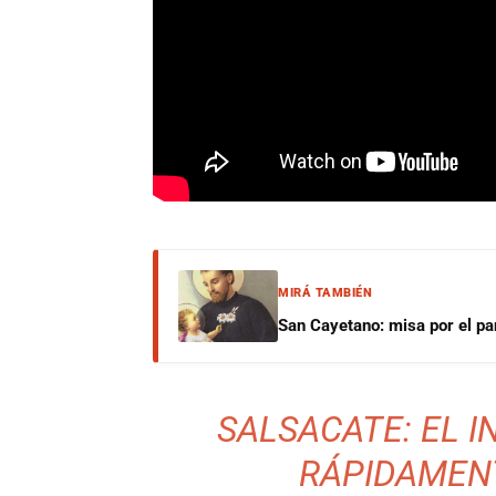
MIRÁ TAMBIÉN
San Cayetano: misa por el pan
SALSACATE: EL 
RÁPIDAMEN