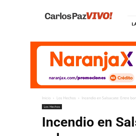
Carlos
Paz
Vivo
L
Inicio
Los Hechos
Incendio en Salsacate: Entre bo
Los Hechos
Incendio en Sa