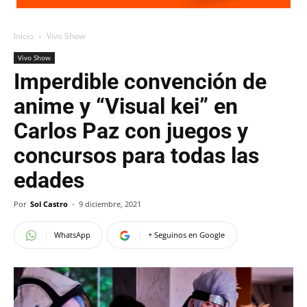
Inicio
Vivo Show
Vivo Show
Imperdible convención de
anime y “Visual kei” en
Carlos Paz con juegos y
concursos para todas las
edades
Por
Sol Castro
-
9 diciembre, 2021
WhatsApp
+ Seguinos en Google