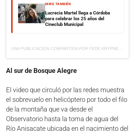
MIRÁ TAMBIÉN
Lucrecia Martel llega a Córdoba
para celebrar los 25 años del
Cineclub Municipal
UNA PUBLICACIÓN COMPARTIDA POR
FEDE KRYPNER
(@FE
Al sur de Bosque Alegre
El video que circuló por las redes muestra
el sobrevuelo en helicóptero por todo el filo
de la montaña que va desde el
Observatorio hasta la toma de agua del
Río Anisacate ubicada en el nacimiento del