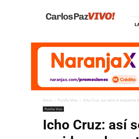
Carlos
Paz
Vivo
L
Inicio
Punilla Vivo
Icho Cruz: así será el esquema d
Punilla Vivo
Icho Cruz: así 