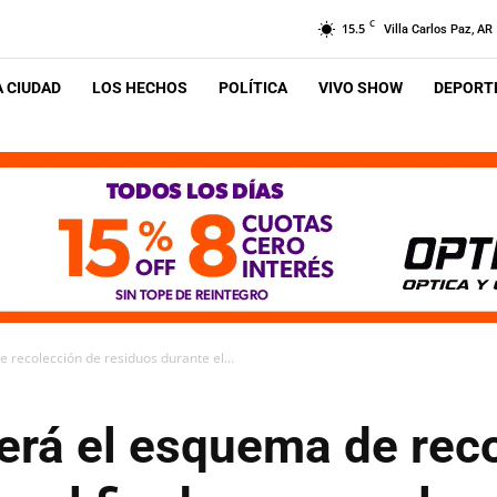
C
15.5
Villa Carlos Paz, AR
A CIUDAD
LOS HECHOS
POLÍTICA
VIVO SHOW
DEPORTE
e recolección de residuos durante el...
será el esquema de rec