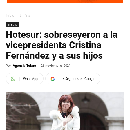
Inicio
El Pais
El Pais
Hotesur: sobreseyeron a la
vicepresidenta Cristina
Fernández y a sus hijos
Por
Agencia Telam
-
26 noviembre, 2021
WhatsApp
+ Seguinos en Google