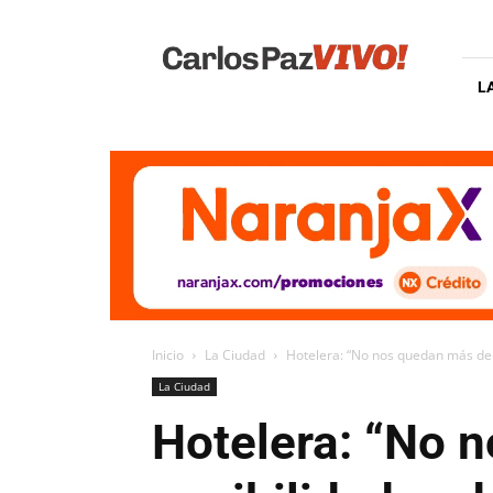
Carlos
Paz
Vivo
L
Inicio
La Ciudad
Hotelera: “No nos quedan más de 3
La Ciudad
Hotelera: “No 