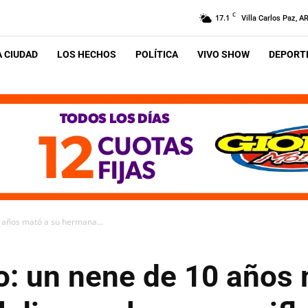
C
17.1
Villa Carlos Paz, A
A CIUDAD
LOS HECHOS
POLÍTICA
VIVO SHOW
DEPORTE
 años mató a su hermana...
o: un nene de 10 años 