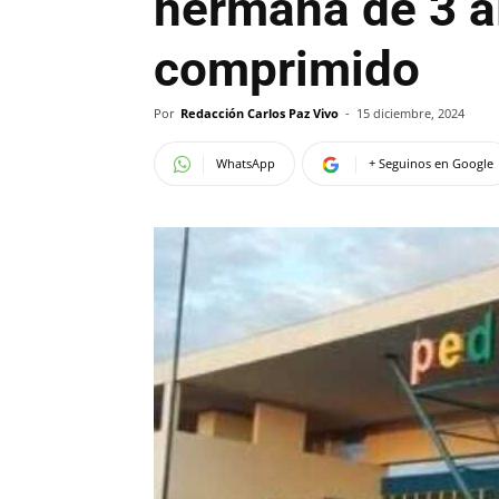
hermana de 3 al
comprimido
Por
Redacción Carlos Paz Vivo
-
15 diciembre, 2024
WhatsApp
+ Seguinos en Google