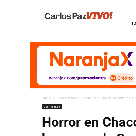
Carlos
Paz
Vivo
L
Inicio
Los Hechos
Horror en Chaco: un nene de 10
Los Hechos
Horror en Chac