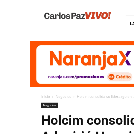
Carlos
Paz
Vivo
L
Inicio
Negocios
Holcim consolida su liderazgo en l
Negocios
Holcim consolid