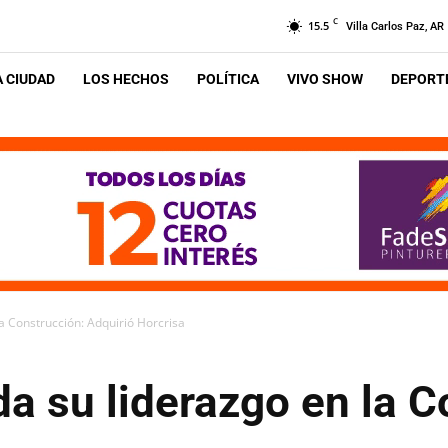
C
15.5
Villa Carlos Paz, AR
A CIUDAD
LOS HECHOS
POLÍTICA
VIVO SHOW
DEPORTE
a Construcción: Adquirió Horcrisa
a su liderazgo en la C