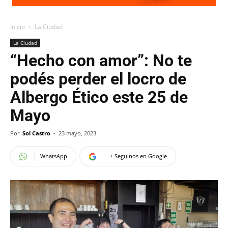
Inicio
La Ciudad
La Ciudad
“Hecho con amor”: No te
podés perder el locro de
Albergo Ético este 25 de
Mayo
Por
Sol Castro
-
23 mayo, 2023
WhatsApp
+ Seguinos en Google