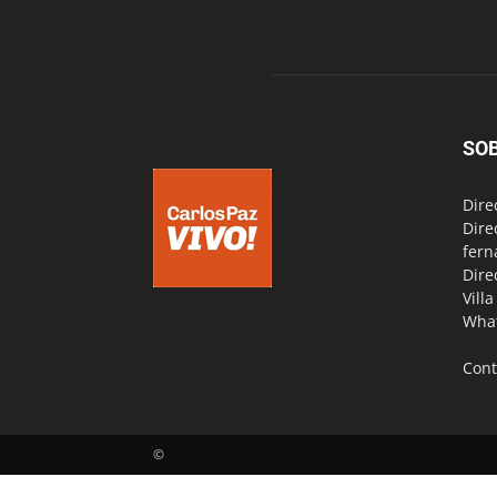
SO
Dire
Dire
fern
Dire
Vill
Wha
Cont
©