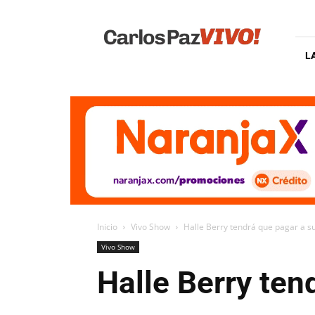
Carlos
Paz
Vivo
L
Inicio
Vivo Show
Halle Berry tendrá que pagar a su 
Vivo Show
Halle Berry ten