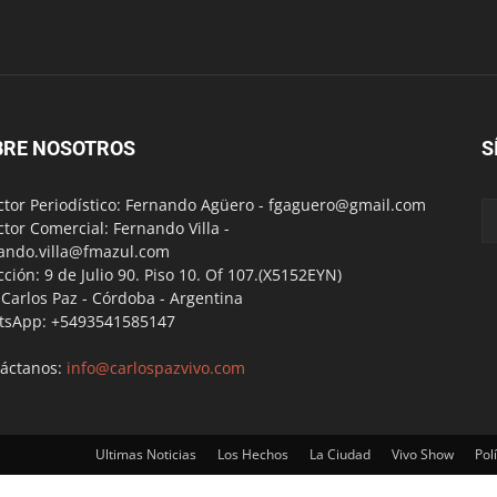
BRE NOSOTROS
S
ctor Periodístico: Fernando Agüero -
fgaguero@gmail.com
ctor Comercial: Fernando Villa -
ando.villa@fmazul.com
cción: 9 de Julio 90. Piso 10. Of 107.(X5152EYN)
a Carlos Paz - Córdoba - Argentina
tsApp: +5493541585147
áctanos:
info@carlospazvivo.com
Ultimas Noticias
Los Hechos
La Ciudad
Vivo Show
Polí