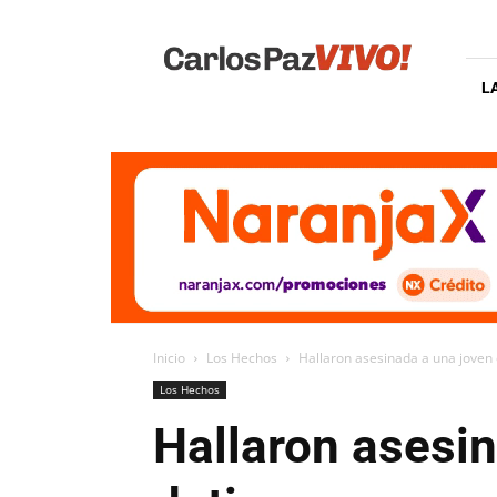
Carlos
Paz
Vivo
L
Inicio
Los Hechos
Hallaron asesinada a una joven 
Los Hechos
Hallaron asesin