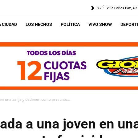
C
8.2
Villa Carlos Paz, AR
A CIUDAD
LOS HECHOS
POLÍTICA
VIVO SHOW
DEPORTE
en una zanja y detienen como presunto...
ada a una joven en una