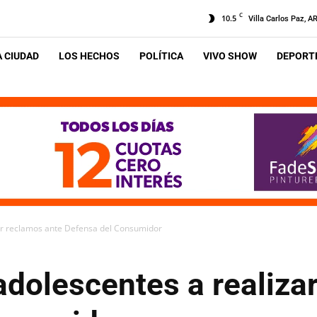
C
10.5
Villa Carlos Paz, A
A CIUDAD
LOS HECHOS
POLÍTICA
VIVO SHOW
DEPORTE
zar reclamos ante Defensa del Consumidor
 adolescentes a realiza