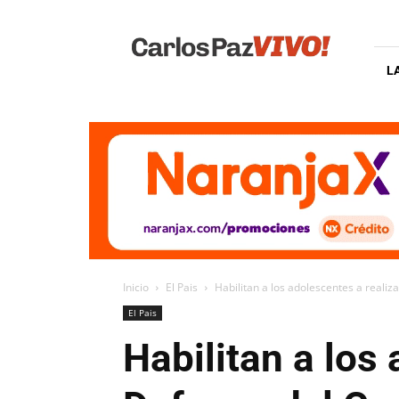
Carlos
Paz
Vivo
L
Inicio
El Pais
Habilitan a los adolescentes a reali
El Pais
Habilitan a los