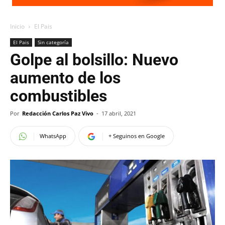
Inicio
El Pais
El Pais
Sin categoría
Golpe al bolsillo: Nuevo
aumento de los
combustibles
Por
Redacción Carlos Paz Vivo
-
17 abril, 2021
WhatsApp
+ Seguinos en Google