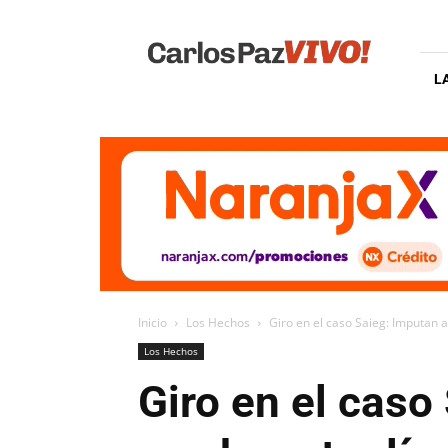
Carlos
Paz
Vivo
L
Inicio
Los Hechos
Giro en el caso Saieg: Imputan a
Los Hechos
Giro en el caso