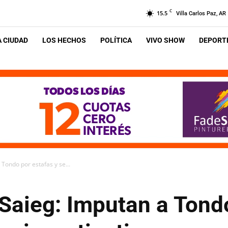
C
15.5
Villa Carlos Paz, AR
A CIUDAD
LOS HECHOS
POLÍTICA
VIVO SHOW
DEPORTE
 Tondo por estafas y se...
 Saieg: Imputan a Tond