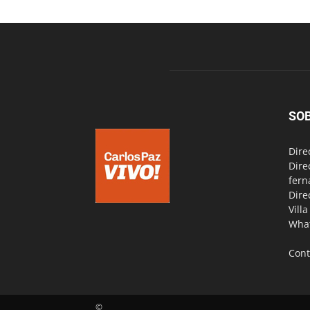
SO
Dire
Dire
fern
Dire
Vill
Wha
Cont
©