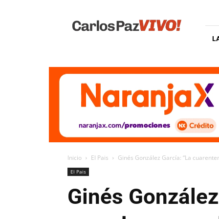
Carlos
Paz
Vivo
L
Inicio
El Pais
Ginés González García: “La cuarenten
El Pais
Ginés González 