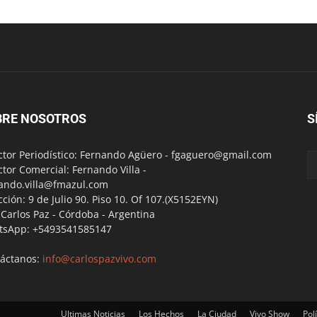
BRE NOSOTROS
S
ctor Periodístico: Fernando Agüero -
fgaguero@gmail.com
ctor Comercial: Fernando Villa -
ando.villa@fmazul.com
cción: 9 de Julio 90. Piso 10. Of 107.(X5152EYN)
a Carlos Paz - Córdoba - Argentina
tsApp: +5493541585147
áctanos:
info@carlospazvivo.com
Ultimas Noticias
Los Hechos
La Ciudad
Vivo Show
Polí