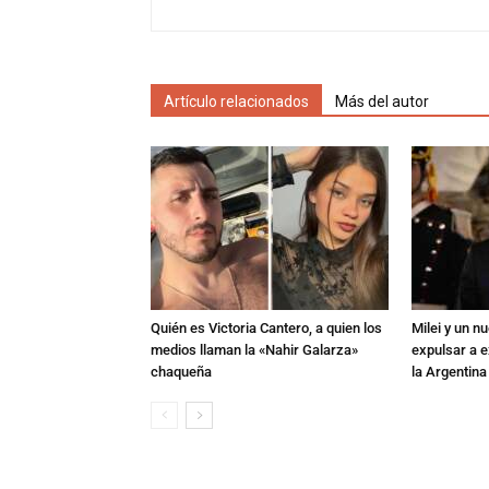
Artículo relacionados
Más del autor
Quién es Victoria Cantero, a quien los
Milei y un 
medios llaman la «Nahir Galarza»
expulsar a e
chaqueña
la Argentina