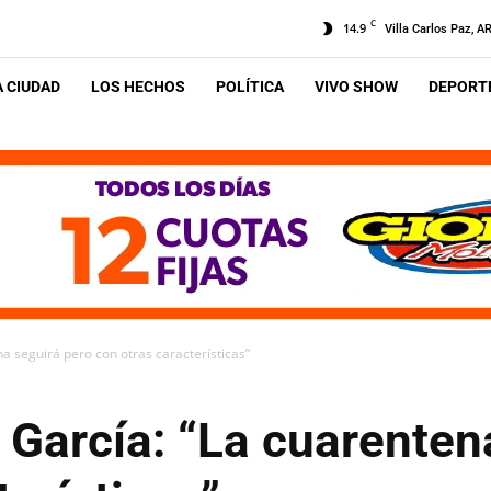
C
14.9
Villa Carlos Paz, A
A CIUDAD
LOS HECHOS
POLÍTICA
VIVO SHOW
DEPORTE
a seguirá pero con otras características”
García: “La cuarenten