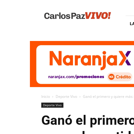
Carlos
Paz
Vivo
L
Inicio
Deporte Vivo
Ganó el primero y quiere más: I
Deporte Vivo
Ganó el primero