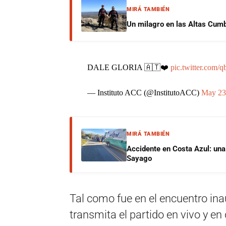
MIRÁ TAMBIÉN
Un milagro en las Altas Cumb
DALE GLORIA 🇦🇹❤️
pic.twitter.com
— Instituto ACC (@InstitutoACC)
May 23
MIRÁ TAMBIÉN
Accidente en Costa Azul: una 
Sayago
Tal como fue en el encuentro inau
transmita el partido en vivo y en 