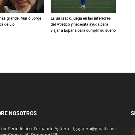
 más grande: Murió Jorge
Es un crack, juega en las inferiores
pá de Lio
del Atlético y necesita ayuda para
viajar a España para cumplir su sueño
BRE NOSOTROS
S
ctor Periodístico: Fernando Agüero -
fgaguero@gmail.com
ctor Comercial: Fernando Villa -