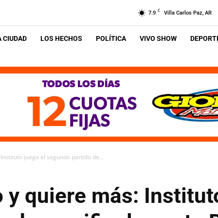
C
7.9
Villa Carlos Paz, AR
A CIUDAD
LOS HECHOS
POLÍTICA
VIVO SHOW
DEPORTE
nstituto juega el segundo partido de...
 y quiere más: Institut