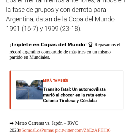
Los enfrentamientos anteriores, ambos en
la fase de grupos y con derrota para
Argentina, datan de la Copa del Mundo
1991 (16-7) y 1999 (23-18).
¡𝗧𝗿𝗶𝗽𝗹𝗲𝘁𝗲 𝗲𝗻 𝗖𝗼𝗽𝗮𝘀 𝗱𝗲𝗹 𝗠𝘂𝗻𝗱𝗼! 🏆 Repasamos el
récord argentino compartido de más tries en un mismo
partido en Mundiales.
MIRÁ TAMBIÉN
Tránsito fatal: Un automovilista
murió al chocar en la ruta entre
Colonia Tirolesa y Córdoba
➡️ Mateo Carreras vs. Japón – RWC
2023
#SomosLosPumas
pic.twitter.com/ZbEzAFEHt6