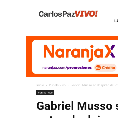
Carlos
Paz
Vivo
L
Inicio
Punilla Vivo
Gabriel Musso se despidió de los
Punilla Vivo
Gabriel Musso 