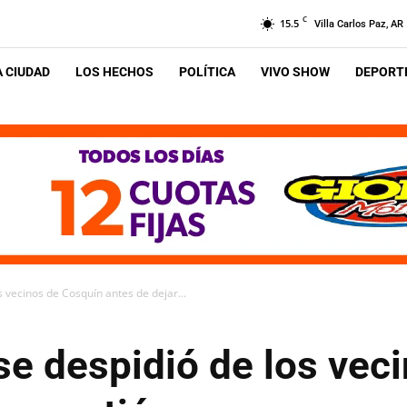
C
15.5
Villa Carlos Paz, AR
A CIUDAD
LOS HECHOS
POLÍTICA
VIVO SHOW
DEPORTE
 vecinos de Cosquín antes de dejar...
se despidió de los vec