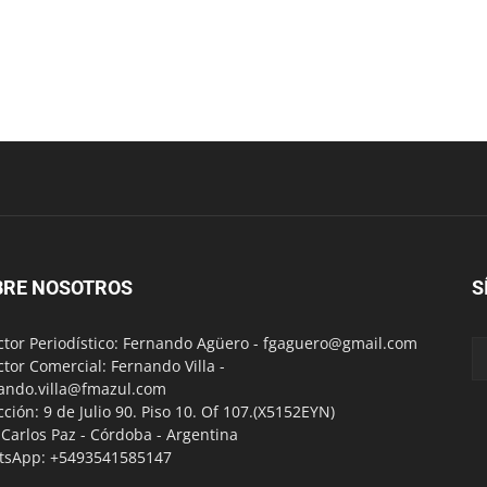
BRE NOSOTROS
S
ctor Periodístico: Fernando Agüero -
fgaguero@gmail.com
ctor Comercial: Fernando Villa -
ando.villa@fmazul.com
cción: 9 de Julio 90. Piso 10. Of 107.(X5152EYN)
a Carlos Paz - Córdoba - Argentina
tsApp: +5493541585147