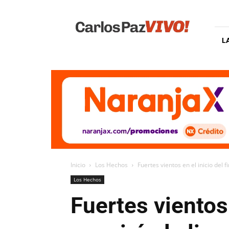
Carlos
Paz
Vivo
L
Inicio
Los Hechos
Fuertes vientos en el inicio del 
Los Hechos
Fuertes vientos