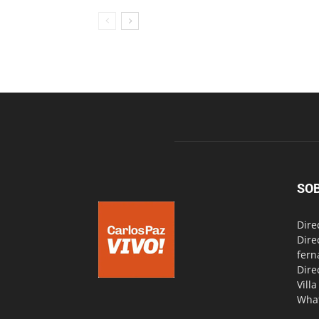
SO
Dire
Dire
fern
Dire
Vill
Wha