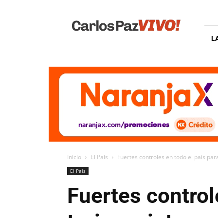
Carlos
Paz
Vivo
L
Inicio
El Pais
Fuertes controles en todo el país para
El Pais
Fuertes controle