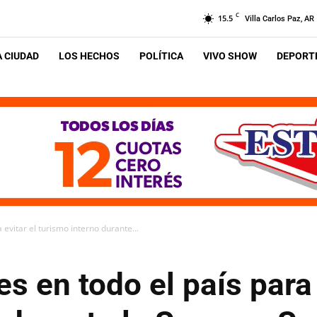
C
15.5
Villa Carlos Paz, AR
A CIUDAD
LOS HECHOS
POLÍTICA
VIVO SHOW
DEPORTE
 evitar el turismo interno durante...
s en todo el país para 