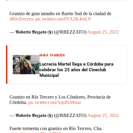
Granizo de gran tamaño en Barrio Sud de la ciudad de
#RíoTercero
.
pic.twitter.com/0YA2K4rnL9
— 𝕽𝖔𝖇𝖊𝖗𝖙𝖔 𝕭𝖊𝖟𝖟𝖆𝖙𝖔 (𝖍) (@RBEZZATO)
August 25, 2022
MIRÁ TAMBIÉN
Lucrecia Martel llega a Córdoba para
celebrar los 25 años del Cineclub
Municipal
Granizo en Río Tercero y Los Cóndores, Provincia de
Córdoba.
pic.twitter.com/AqsflxMoua
— 𝕽𝖔𝖇𝖊𝖗𝖙𝖔 𝕭𝖊𝖟𝖟𝖆𝖙𝖔 (𝖍) (@RBEZZATO)
August 25, 2022
Fuerte tormenta con granizo en Río Tercero, Cba.