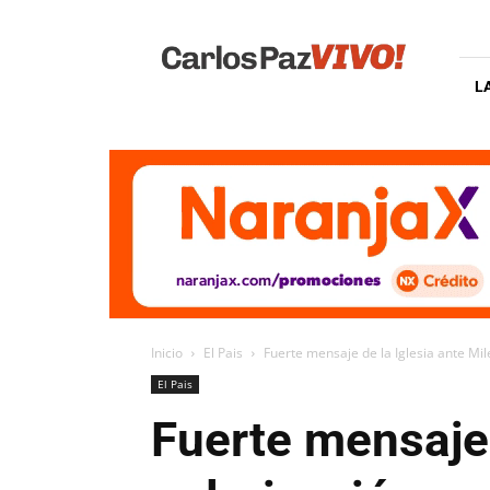
Carlos
Paz
Vivo
L
Inicio
El Pais
Fuerte mensaje de la Iglesia ante Mil
El Pais
Fuerte mensaje 