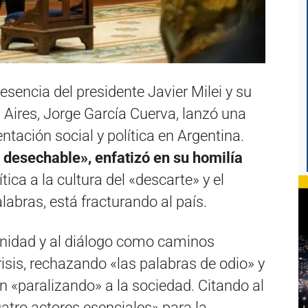
encia del presidente Javier Milei y su
Aires,
Jorge García Cuerva,
lanzó una
tación social y política en Argentina.
 desechable»,
enfatizó en su homilía
tica a la cultura del «descarte» y el
labras,
está fracturando al país.
 unidad y al diálogo como caminos
isis,
rechazando «las palabras de odio» y
n «paralizando» a la sociedad.
Citando al
atro actores esenciales» para la