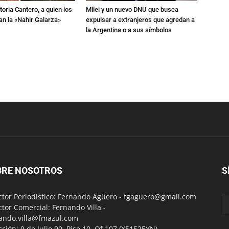
toria Cantero, a quien los
Milei y un nuevo DNU que busca
an la «Nahir Galarza»
expulsar a extranjeros que agredan a
la Argentina o a sus símbolos
BRE NOSOTROS
S
ctor Periodístico: Fernando Agüero -
fgaguero@gmail.com
ctor Comercial: Fernando Villa -
ando.villa@fmazul.com
cción: 9 de Julio 90. Piso 10. Of 107.(X5152EYN)