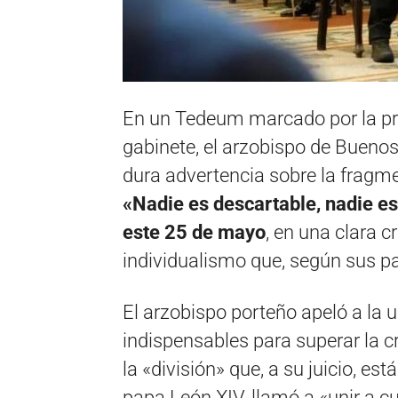
En un Tedeum marcado por la pres
gabinete,
el arzobispo de Buenos 
dura advertencia sobre la fragmen
«Nadie es descartable,
nadie es
este 25 de mayo
,
en una clara crí
individualismo que,
según sus pa
El arzobispo porteño apeló a la
indispensables para superar la cr
la «división» que,
a su juicio,
está
papa León XIV,
llamó a «unir a cu