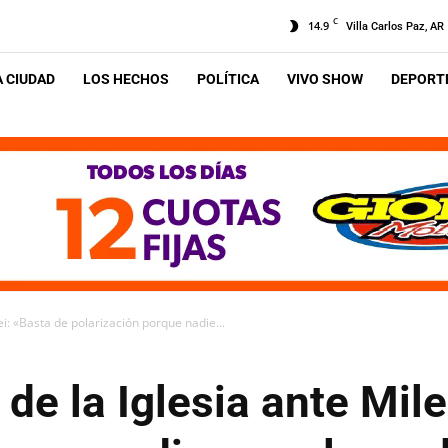
C
14.9
Villa Carlos Paz, AR
A CIUDAD
LOS HECHOS
POLÍTICA
VIVO SHOW
DEPORTE
ei: «Basta de polarización porque nadie...
de la Iglesia ante Mile