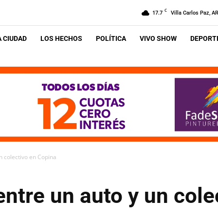
C
17.7
Villa Carlos Paz, A
A CIUDAD
LOS HECHOS
POLÍTICA
VIVO SHOW
DEPORTE
n colectivo en Copina
ntre un auto y un cole