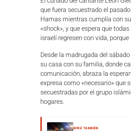
El cuñado del cantante León Giec
que fuera secuestrado el pasado 
Hamas mientras cumplía con su ser
«shock», y que espera que todas 
israelí regresen con vida, porqu
Desde la madrugada del sábado 
su casa con su familia, donde c
comunicación, abraza la esperanz
expresa como «necesario» que su 
secuestradas por el grupo islám
hogares.
MIRÁ TAMBIÉN