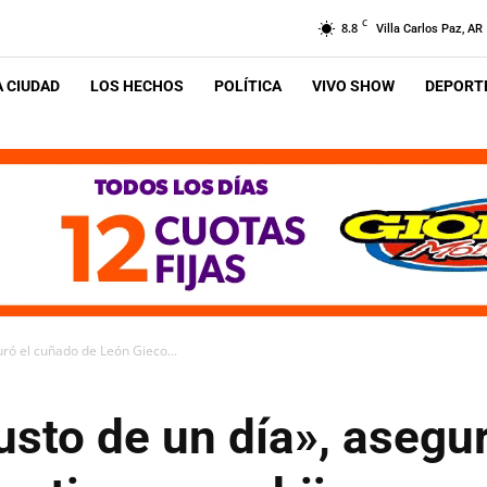
C
8.8
Villa Carlos Paz, AR
A CIUDAD
LOS HECHOS
POLÍTICA
VIVO SHOW
DEPORTE
ró el cuñado de León Gieco...
sto de un día», asegu