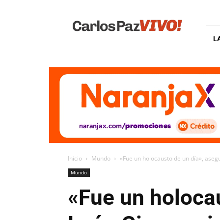
Carlos
Paz
Vivo
L
Inicio
Mundo
«Fue un holocausto de un día», asegu
Mundo
«Fue un holocau