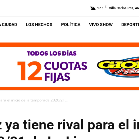
C
17.1
Villa Carlos Paz, A
A CIUDAD
LOS HECHOS
POLÍTICA
VIVO SHOW
DEPORTE
ara el inicio de la temporada 2020/21...
a tiene rival para el i