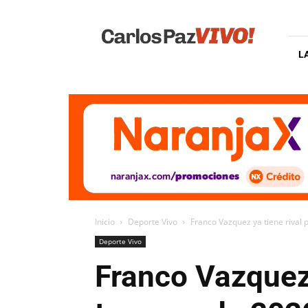
Carlos
Paz
Vivo
L
Inicio
Deporte Vivo
Franco Vazquez ya tiene rival p
Deporte Vivo
Franco Vazquez y