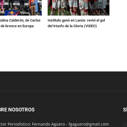
talina Calderón, de Carlos
Instituto ganó en Lanús: reviví el gol
a de bronce en Europa
del triunfo de la Gloria (VIDEO)
BRE NOSOTROS
S
ctor Periodístico: Fernando Agüero -
fgaguero@gmail.com