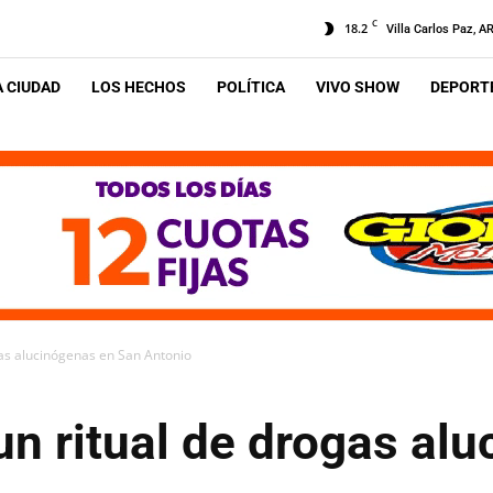
C
18.2
Villa Carlos Paz, A
A CIUDAD
LOS HECHOS
POLÍTICA
VIVO SHOW
DEPORTE
gas alucinógenas en San Antonio
n ritual de drogas al