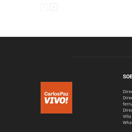
SO
Dire
Dire
fern
Dire
Vill
Wha