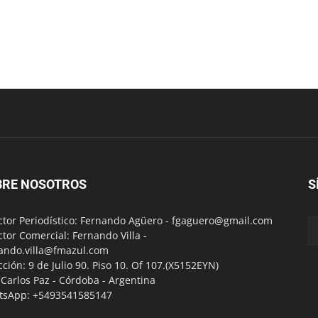
BRE NOSOTROS
S
ctor Periodístico: Fernando Agüero -
fgaguero@gmail.com
ctor Comercial: Fernando Villa -
ando.villa@fmazul.com
cción: 9 de Julio 90. Piso 10. Of 107.(X5152EYN)
a Carlos Paz - Córdoba - Argentina
tsApp: +5493541585147