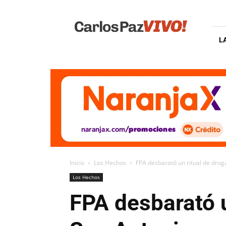
Carlos
Paz
Vivo
L
Inicio
Los Hechos
FPA desbarató un ritual de dro
Los Hechos
FPA desbarató u