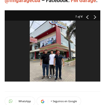
@fmgaragecba
– Facebook:
FM Garage
.
1
of 4
WhatsApp
+ Seguinos en Google