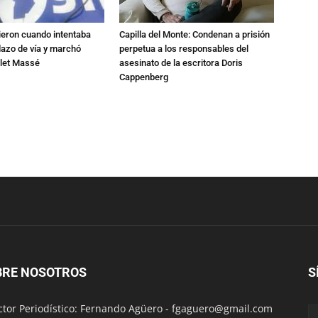
ieron cuando intentaba
Capilla del Monte: Condenan a prisión
dazo de vía y marchó
perpetua a los responsables del
alet Massé
asesinato de la escritora Doris
Cappenberg
BRE NOSOTROS
S
ctor Periodístico: Fernando Agüero -
fgaguero@gmail.com