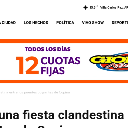
C
15.3
Villa Carlos Paz, A
A CIUDAD
LOS HECHOS
POLÍTICA
VIVO SHOW
DEPORTE
estina entre los puentes colgantes de Copina
una fiesta clandestina 