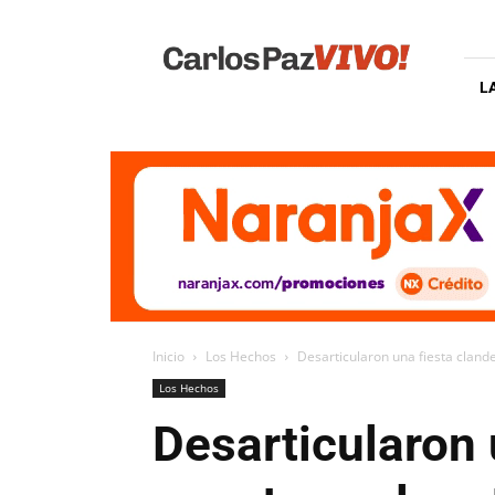
Carlos
Paz
Vivo
L
Inicio
Los Hechos
Desarticularon una fiesta cland
Los Hechos
Desarticularon 