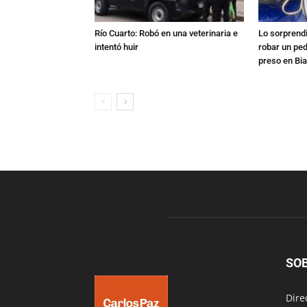
Río Cuarto: Robó en una veterinaria e
Lo sorprend
intentó huir
robar un pe
preso en Bi
SO
Dire