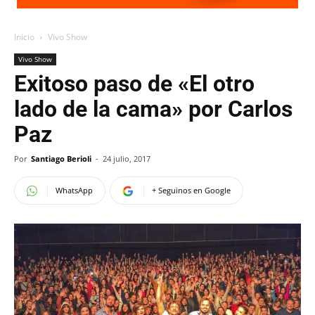
Inicio
Vivo Show
Vivo Show
Exitoso paso de «El otro
lado de la cama» por Carlos
Paz
Por
Santiago Berioli
-
24 julio, 2017
WhatsApp
+ Seguinos en Google