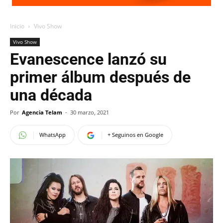
Inicio
Vivo Show
Vivo Show
Evanescence lanzó su
primer álbum después de
una década
Por
Agencia Telam
-
30 marzo, 2021
WhatsApp
+ Seguinos en Google