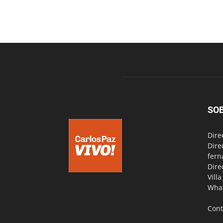
SO
Dire
Dire
fern
Dire
Vill
Wha
Cont