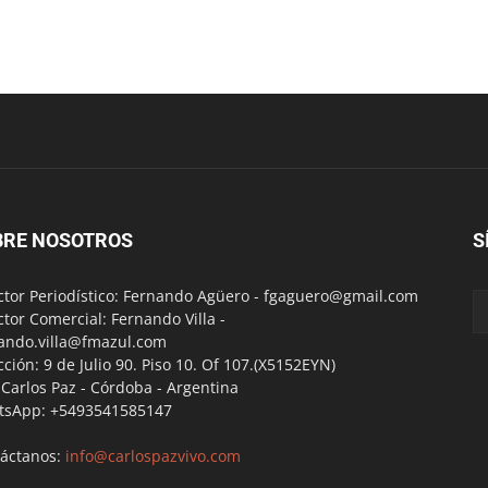
BRE NOSOTROS
S
ctor Periodístico: Fernando Agüero -
fgaguero@gmail.com
ctor Comercial: Fernando Villa -
ando.villa@fmazul.com
cción: 9 de Julio 90. Piso 10. Of 107.(X5152EYN)
a Carlos Paz - Córdoba - Argentina
tsApp: +5493541585147
áctanos:
info@carlospazvivo.com