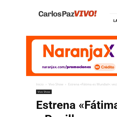
Carlos
Paz
Vivo
L
Inicio
Vivo Show
Estrena «Fátima es Mundial»: vecin
Vivo Show
Estrena «Fátim