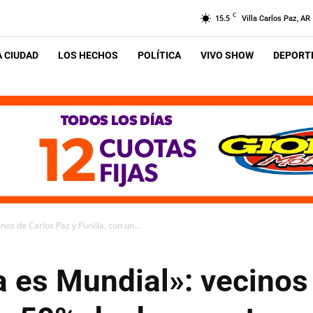
C
15.5
Villa Carlos Paz, AR
A CIUDAD
LOS HECHOS
POLÍTICA
VIVO SHOW
DEPORTE
os de Carlos Paz y Punilla, con un...
a es Mundial»: vecinos