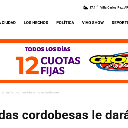
C
17.1
Villa Carlos Paz, A
A CIUDAD
LOS HECHOS
POLÍTICA
VIVO SHOW
DEPORTE
darán la bienvenida a los estudiantes
das cordobesas le dar