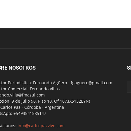
BRE NOSOTROS
S
ctor Periodístico: Fernando Agüero -
fgaguero@gmail.com
ctor Comercial: Fernando Villa -
ando.villa@fmazul.com
cción: 9 de Julio 90. Piso 10. Of 107.(X5152EYN)
a Carlos Paz - Córdoba - Argentina
tsApp: +5493541585147
áctanos:
info@carlospazvivo.com