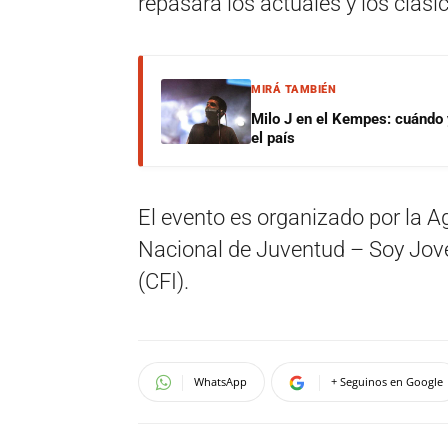
repasará los actuales y los clási
MIRÁ TAMBIÉN
Milo J en el Kempes: cuándo
el país
El evento es organizado por la A
Nacional de Juventud – Soy Jove
(CFI).
WhatsApp
+ Seguinos en Google