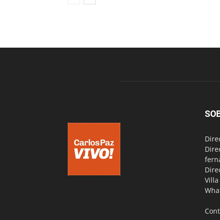
SO
Dire
Dire
fern
Dire
Vill
Wha
Cont