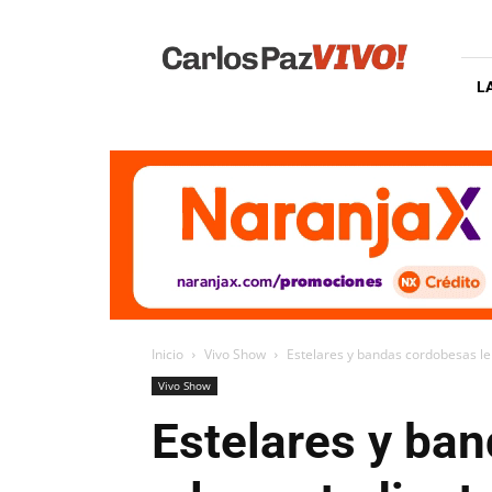
Carlos
Paz
Vivo
L
Inicio
Vivo Show
Estelares y bandas cordobesas le 
Vivo Show
Estelares y ban