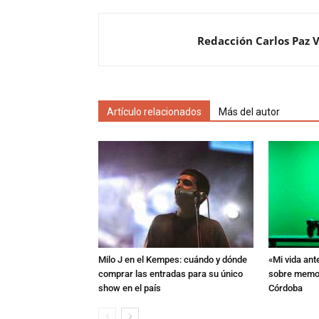
Redacción Carlos Paz 
Artículo relacionados
Más del autor
Milo J en el Kempes: cuándo y dónde
«Mi vida ant
comprar las entradas para su único
sobre memori
show en el país
Córdoba