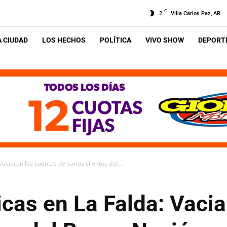
C
2
Villa Carlos Paz, AR
A CIUDAD
LOS HECHOS
POLÍTICA
VIVO SHOW
DEPORTE
Vaciaron las cuentas de varios clientes del...
icas en La Falda: Vaci