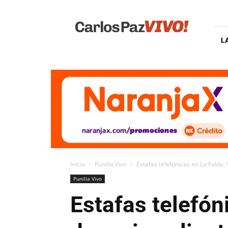
Carlos
Paz
Vivo
L
Inicio
Punilla Vivo
Estafas telefónicas en La Falda: 
Punilla Vivo
Estafas telefón