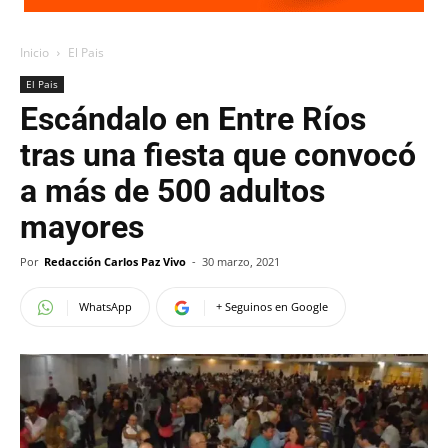
Inicio
El Pais
El Pais
Escándalo en Entre Ríos
tras una fiesta que convocó
a más de 500 adultos
mayores
Por
Redacción Carlos Paz Vivo
-
30 marzo, 2021
WhatsApp
+ Seguinos en Google