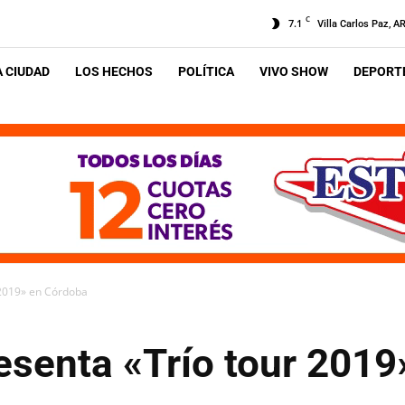
C
7.1
Villa Carlos Paz, A
A CIUDAD
LOS HECHOS
POLÍTICA
VIVO SHOW
DEPORTE
 2019» en Córdoba
esenta «Trío tour 201