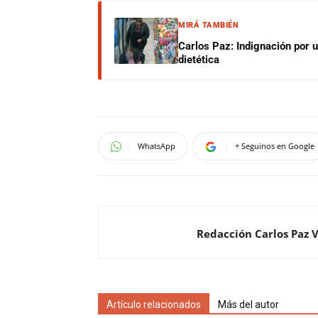
MIRÁ TAMBIÉN
Carlos Paz: Indignación por 
dietética
WhatsApp
+ Seguinos en Google
Redacción Carlos Paz 
Artículo relacionados
Más del autor