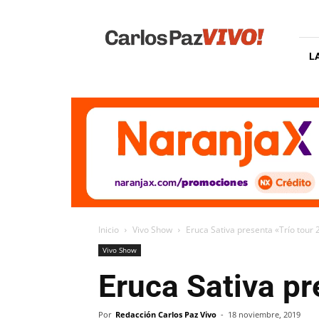
Carlos
Paz
Vivo
L
Inicio
Vivo Show
Eruca Sativa presenta «Trío tour
Vivo Show
Eruca Sativa pr
Por
Redacción Carlos Paz Vivo
-
18 noviembre, 2019