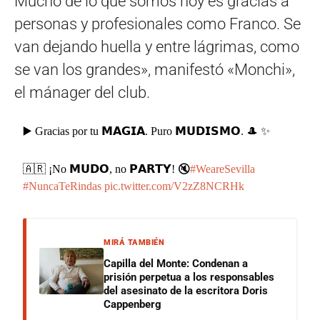
Mucho de lo que somos hoy es gracias a
personas y profesionales como Franco. Se
van dejando huella y entre lágrimas, como
se van los grandes», manifestó «Monchi»,
el mánager del club.
▶️ Gracias por tu 𝗠𝗔𝗚𝗜𝗔. Puro 𝗠𝗨𝗗𝗜𝗦𝗠𝗢. 🎩 ✨
🇦🇷 ¡No 𝗠𝗨𝗗𝗢, no 𝗣𝗔𝗥𝗧𝗬! 🔇
#WeareSevilla
#NuncaTeRindas
pic.twitter.com/V2zZ8NCRHk
MIRÁ TAMBIÉN
Capilla del Monte: Condenan a
prisión perpetua a los responsables
del asesinato de la escritora Doris
Cappenberg