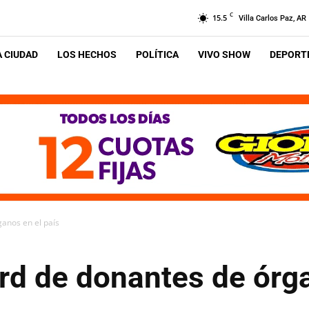
C
15.5
Villa Carlos Paz, AR
A CIUDAD
LOS HECHOS
POLÍTICA
VIVO SHOW
DEPORTE
anos en el país
rd de donantes de órga