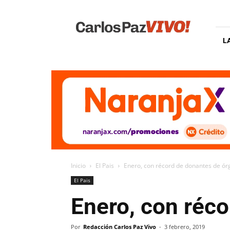
Carlos
Paz
Vivo
L
Inicio
El Pais
Enero, con récord de donantes de órg
El Pais
Enero, con réco
Por
Redacción Carlos Paz Vivo
-
3 febrero, 2019