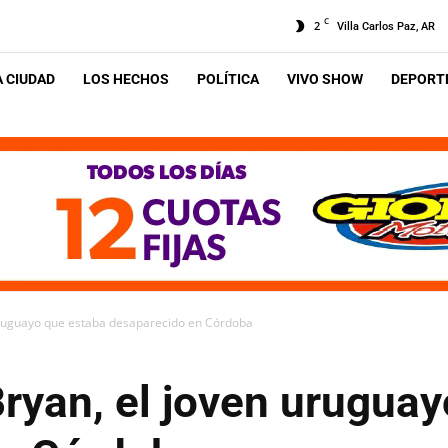
C
2
Villa Carlos Paz, AR
A CIUDAD
LOS HECHOS
POLÍTICA
VIVO SHOW
DEPORTE
uruguayo que estaba desaparecido en Córdoba
ryan, el joven urugua