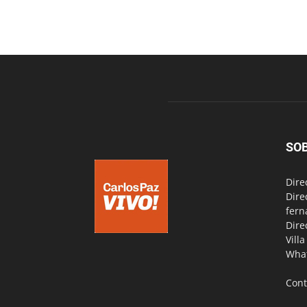
SO
Dire
Dire
fern
Dire
Vill
Wha
Cont