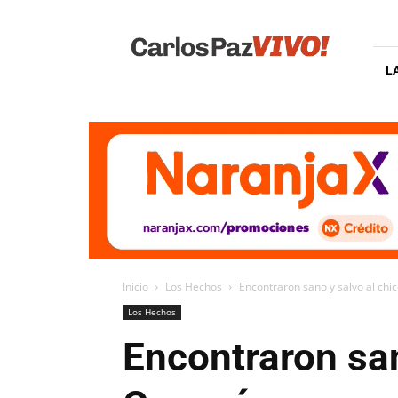
Carlos
Paz
Vivo
L
Inicio
Los Hechos
Encontraron sano y salvo al chi
Los Hechos
Encontraron san