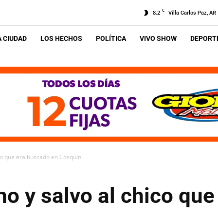
C
8.2
Villa Carlos Paz, AR
A CIUDAD
LOS HECHOS
POLÍTICA
VIVO SHOW
DEPORTE
co que era buscado en Cosquín
o y salvo al chico qu