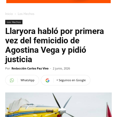
Inicio
Los Hechos
Los Hechos
Llaryora habló por primera
vez del femicidio de
Agostina Vega y pidió
justicia
Por
Redacción Carlos Paz Vivo
-
2 junio, 2026
WhatsApp
+ Seguinos en Google