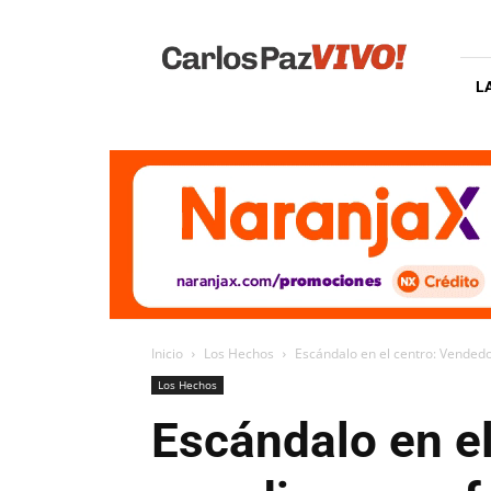
Carlos
Paz
Vivo
L
Inicio
Los Hechos
Escándalo en el centro: Vendedo
Los Hechos
Escándalo en e