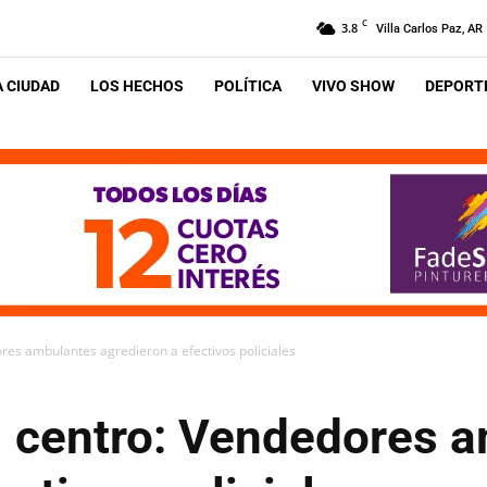
C
3.8
Villa Carlos Paz, AR
A CIUDAD
LOS HECHOS
POLÍTICA
VIVO SHOW
DEPORTE
res ambulantes agredieron a efectivos policiales
l centro: Vendedores 