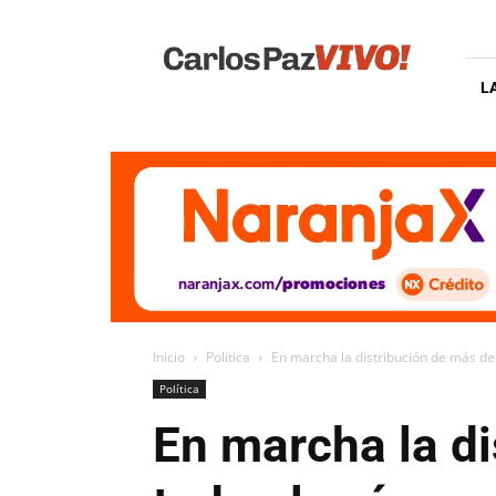
Carlos
Paz
Vivo
L
Inicio
Política
En marcha la distribución de más de 
Política
En marcha la di