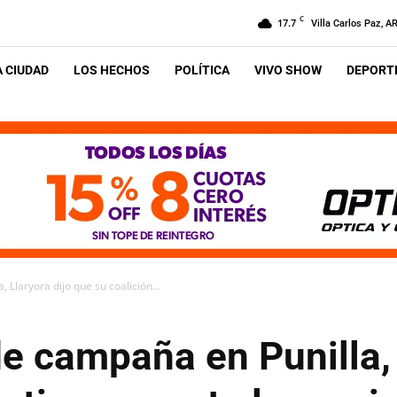
C
17.7
Villa Carlos Paz, A
A CIUDAD
LOS HECHOS
POLÍTICA
VIVO SHOW
DEPORTE
 Llaryora dijo que su coalición...
de campaña en Punilla, 