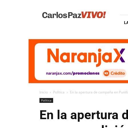
Carlos
Paz
Vivo
L
Inicio
Política
En la apertura de campaña en Punilla,
Política
En la apertura 