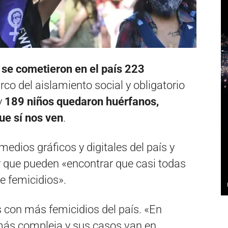
o
se cometieron en el país 223
arco del aislamiento social y obligatorio
y
189 niños quedaron huérfanos,
ue sí nos ven
.
medios gráficos y digitales del país y
r que pueden «encontrar que casi todas
e femicidios».
 con más femicidios del país. «En
 más compleja y sus casos van en