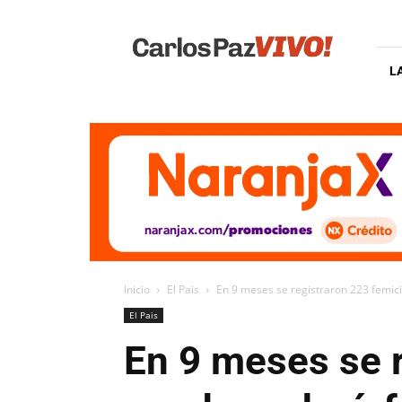
Carlos
Paz
Vivo
L
Inicio
El Pais
En 9 meses se registraron 223 femic
El Pais
En 9 meses se r