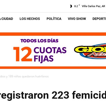
C
8.2
Villa Carlos Paz, AR
A CIUDAD
LOS HECHOS
POLÍTICA
VIVO SHOW
DEPORTE
idios y 189 niños quedaron huérfanos
egistraron 223 femicid