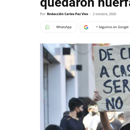
quedaron huér
Por
Redacción Carlos Paz Vivo
-
2 octubre, 2020
WhatsApp
+ Seguinos en Google