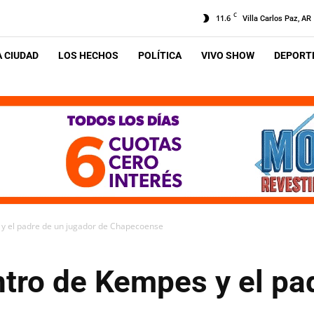
C
11.6
Villa Carlos Paz, AR
A CIUDAD
LOS HECHOS
POLÍTICA
VIVO SHOW
DEPORTE
y el padre de un jugador de Chapecoense
tro de Kempes y el pa