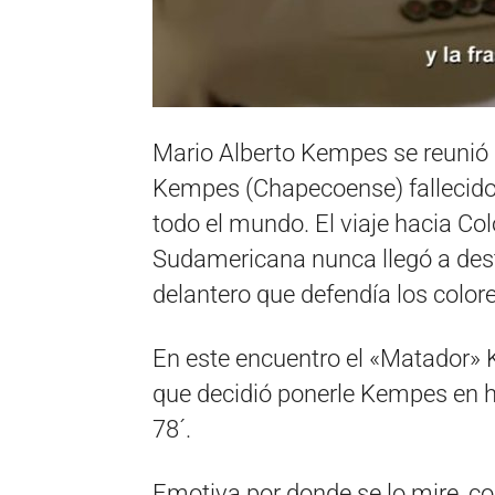
Mario Alberto Kempes se reunió
Kempes (Chapecoense) fallecido
todo el mundo. El viaje hacia Col
Sudamericana nunca llegó a destin
delantero que defendía los color
En este encuentro el «Matador» 
que decidió ponerle Kempes en h
78´.
Emotiva por donde se lo mire, co