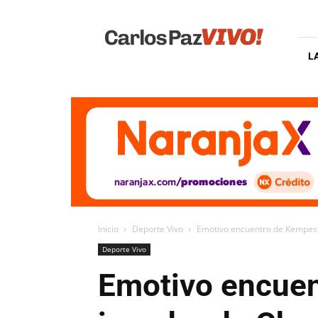
Carlos
Paz
Vivo
L
Inicio
Deporte Vivo
Emotivo encuentro de Kempes 
Deporte Vivo
Emotivo encuen