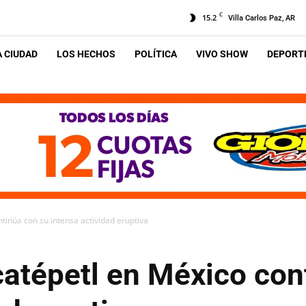
C
15.2
Villa Carlos Paz, AR
A CIUDAD
LOS HECHOS
POLÍTICA
VIVO SHOW
DEPORTE
tinúa con su intensa actividad eruptiva
catépetl en México con