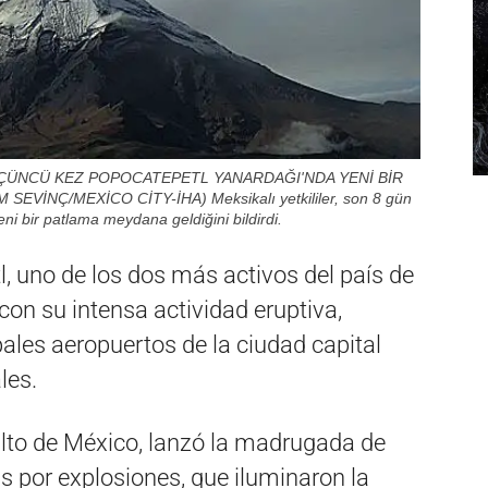
 ÜÇÜNCÜ KEZ POPOCATEPETL YANARDAĞI'NDA YENİ BİR
EVİNÇ/MEXİCO CİTY-İHA) Meksikalı yetkililer, son 8 gün
i bir patlama meydana geldiğini bildirdi.
, uno de los dos más activos del país de
con su intensa actividad eruptiva,
pales aeropuertos de la ciudad capital
les.
lto de México, lanzó la madrugada de
s por explosiones, que iluminaron la