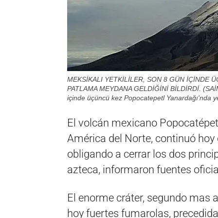
MEKSİKALI YETKİLİLER, SON 8 GÜN İÇİNDE
PATLAMA MEYDANA GELDİĞİNİ BİLDİRDİ. (SAİM S
içinde üçüncü kez Popocatepetl Yanardağı'nda yen
El volcán mexicano Popocatépetl
América del Norte, continuó hoy 
obligando a cerrar los dos princi
azteca, informaron fuentes oficia
El enorme cráter, segundo mas a
hoy fuertes fumarolas, precedida