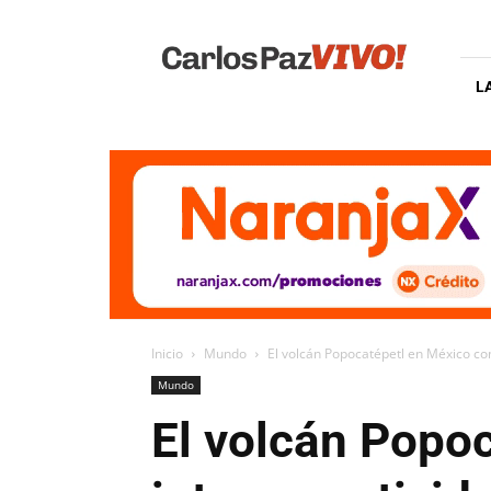
Carlos
Paz
Vivo
L
Inicio
Mundo
El volcán Popocatépetl en México con
Mundo
El volcán Popo