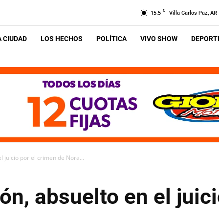
C
15.5
Villa Carlos Paz, AR
A CIUDAD
LOS HECHOS
POLÍTICA
VIVO SHOW
DEPORTE
 juicio por el crimen de Nora...
ón, absuelto en el juic