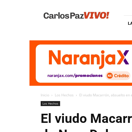
Carlos
Paz
Vivo
L
Inicio
Los Hechos
El viudo Macarrón, absuelto en el
Los Hechos
El viudo Macarr