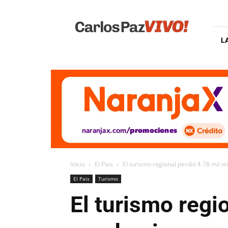
Carlos
Paz
Vivo
L
Inicio
El Pais
El turismo regional perdió $ 78 mil m
El Pais
Turismo
El turismo regi