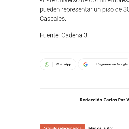
«Este universo de 60 mil empres
pueden representar un piso de 3
Cascales.
Fuente: Cadena 3.
WhatsApp
+ Seguinos en Google
Redacción Carlos Paz 
Artículo relacionados
Más del autor