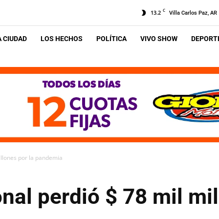
C
13.2
Villa Carlos Paz, AR
A CIUDAD
LOS HECHOS
POLÍTICA
VIVO SHOW
DEPORTE
illones por la pandemia
onal perdió $ 78 mil mil