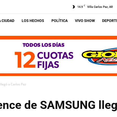
C
14.9
Villa Carlos Paz, AR
A CIUDAD
LOS HECHOS
POLÍTICA
VIVO SHOW
DEPORTE
legó a Carlos Paz
ience de SAMSUNG lleg