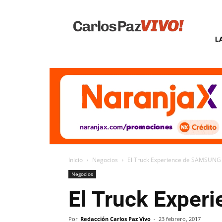
Carlos
Paz
Vivo
L
Inicio
Negocios
El Truck Experience de SAMSUNG l
Negocios
El Truck Exper
Por
Redacción Carlos Paz Vivo
-
23 febrero, 2017