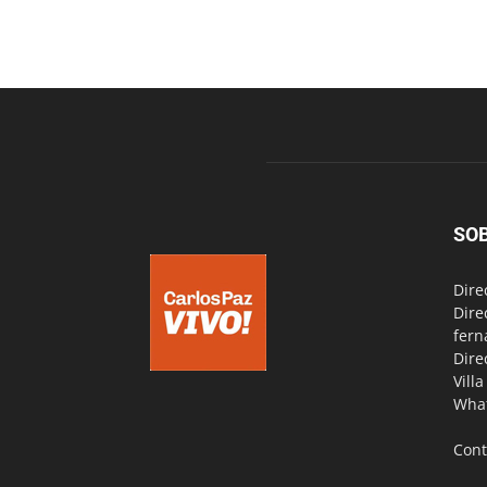
SO
Dire
Dire
fern
Dire
Vill
Wha
Cont