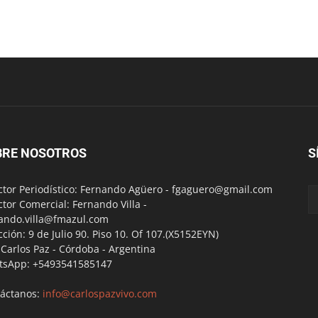
BRE NOSOTROS
S
ctor Periodístico: Fernando Agüero -
fgaguero@gmail.com
ctor Comercial: Fernando Villa -
ando.villa@fmazul.com
cción: 9 de Julio 90. Piso 10. Of 107.(X5152EYN)
a Carlos Paz - Córdoba - Argentina
tsApp: +5493541585147
áctanos:
info@carlospazvivo.com